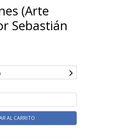
nes (Arte
or Sebastián
s
AR AL CARRITO