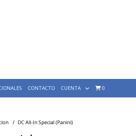
CIONALES
CONTACTO
CUENTA
0
ccion
DC All-In Special (Panini)