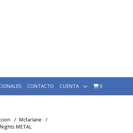
CIONALES
CONTACTO
CUENTA
0
ccion
Mcfarlane
k Nights METAL