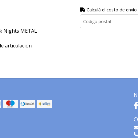
Calculá el costo de envío
rk Nights METAL
e articulación.
N
C