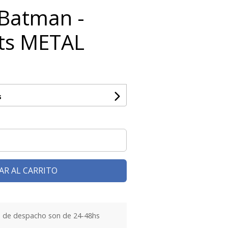
 Batman -
ts METAL
s
AR AL CARRITO
 de despacho son de 24-48hs