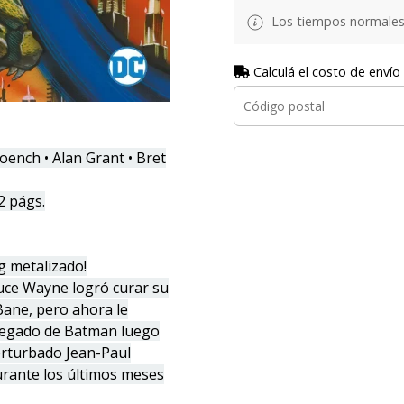
Los tiempos normales
Calculá el costo de envío
nch • Alan Grant • Bret
2 págs.
g metalizado!
uce Wayne logró curar su
Bane, pero ahora le
l legado de Batman luego
erturbado Jean-Paul
urante los últimos meses