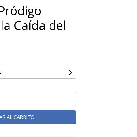
Pródigo
 la Caída del
s
AR AL CARRITO