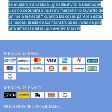
se mudaron a Krakoa... ¡y nadie invitó a Deadpool!
¡Eso no detendrá a nuestro mercenario favorito de
unirse a la fiesta! Y cuando las cosas parecen estar
calmadas, la isla de los monstruos es invadida por
una amenaza letal... ¡un evento Marvel!
MEDIOS DE PAGO
MEDIOS DE ENVÍO
NUESTRAS REDES SOCIALES