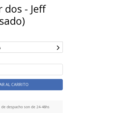
 dos - Jeff
usado)
s
AR AL CARRITO
 de despacho son de 24-48hs