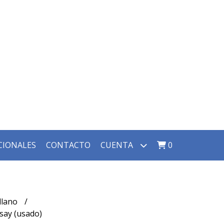
CIONALES
CONTACTO
CUENTA
0
llano
dsay (usado)