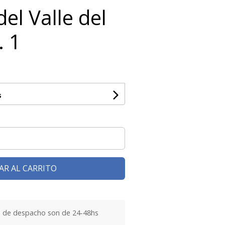
el Valle del
. 1
s
AR AL CARRITO
 de despacho son de 24-48hs