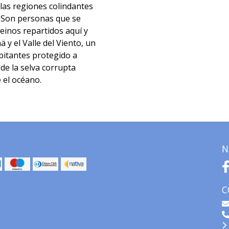
as regiones colindantes
. Son personas que se
einos repartidos aquí y
aä y el Valle del Viento, un
itantes protegido a
de la selva corrupta
e el océano.
N
C