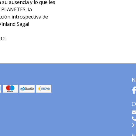
 su ausencia y lo que les
de PLANETES, la
cción introspectiva de
Vinland Saga!
LO!
N
C