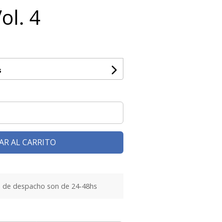
ol. 4
s
AR AL CARRITO
 de despacho son de 24-48hs