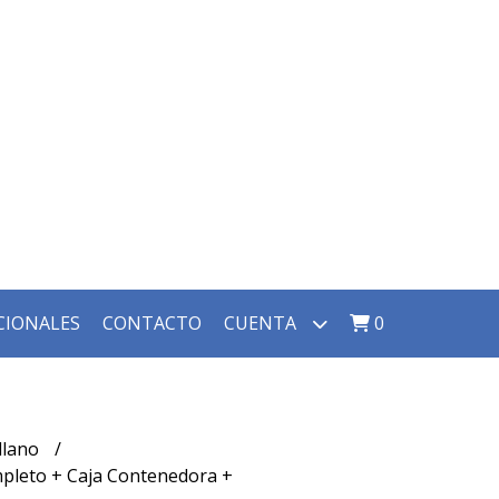
CIONALES
CONTACTO
CUENTA
0
llano
ompleto + Caja Contenedora +