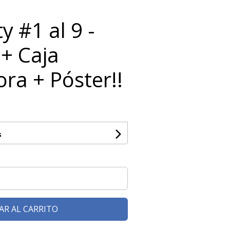
y #1 al 9 -
+ Caja
ra + Póster!!
s
AR AL CARRITO