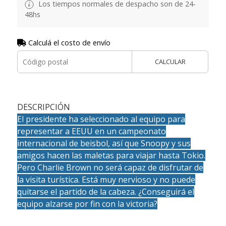
Los tiempos normales de despacho son de 24-
48hs
Calculá el costo de envío
CALCULAR
DESCRIPCIÓN
El presidente ha seleccionado al equipo para
representar a EEUU en un campeonato
internacional de beisbol, así que Snoopy y sus
amigos hacen las maletas para viajar hasta Tokio.
Pero Charlie Brown no será capaz de disfrutar de
la visita turística. Está muy nervioso y no puede
quitarse el partido de la cabeza. ¿Conseguirá el
equipo alzarse por fin con la victoria?